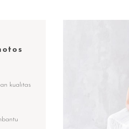
hotos
an kualitas
mbantu