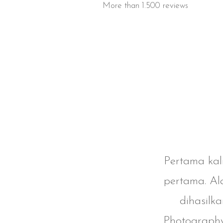
More than 1.500 reviews
kehamilan
Pertama kali
foto yang
pertama. Al
 Alvin
dihasilk
dak siten
Photography