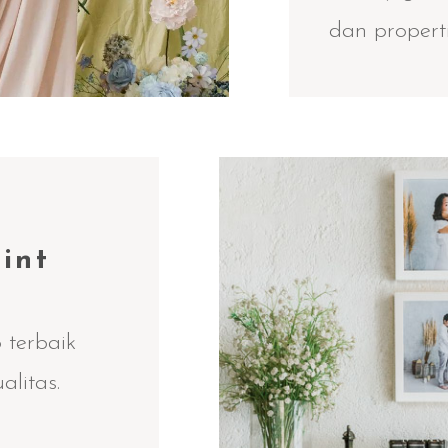
dan properti
int
 terbaik
alitas.