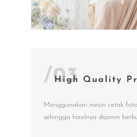
/03
High Quality Pr
Menggunakan mesin cetak foto
sehingga hasilnya dijamin berku