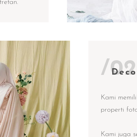
retan.
/02
Deco
Kami memili
properti foto
Kami juga s