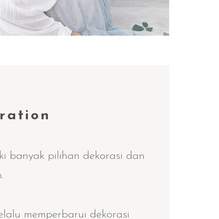
ration
ki banyak pilihan dekorasi dan
.
elalu memperbarui dekorasi