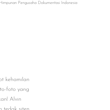
Himpunan Pengusaha Dokumentasi Indonesia
oot kehamilan
Pertama 
to-foto yang
pertama.
an! Alvin
dihas
 tedak siten
Photogra