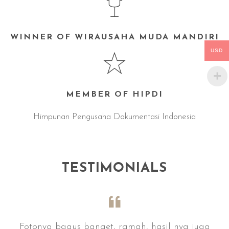
WINNER OF WIRAUSAHA MUDA MANDIRI
USD
MEMBER OF HIPDI
Himpunan Pengusaha Dokumentasi Indonesia
TESTIMONIALS
uga
Fotonya bagus banget, ramah, hasil nya juga
Fo